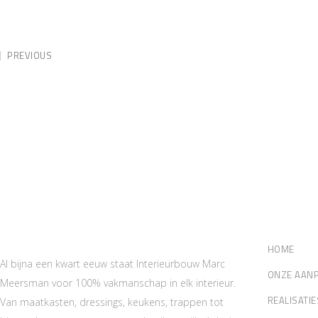
PREVIOUS
Marc Meersman Interieurbouw,
Sitema
schrijnwerk van de bovenste plank
HOME
Al bijna een kwart eeuw staat Interieurbouw Marc
ONZE AAN
Meersman voor 100% vakmanschap in elk interieur.
REALISATIE
Van maatkasten, dressings, keukens, trappen tot