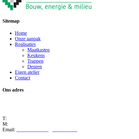
Sitemap
Home
Onze aanpak
Realisaties
Maatkasten
Keukens
Trappen
Deuren
Eigen atelier
Contact
Ons adres
Manta 8
9250 Waasmunster
T:
+32 3 722 03 82
M:
+32 486 54 22 33
Email:
marcmeersman8@hotmail.com