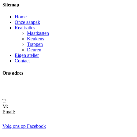
Sitemap
Home
Onze aanpak
Realisaties
Maatkasten
Keukens
Trappen
Deuren
Eigen atelier
Contact
Ons adres
Manta 8
9250 Waasmunster
T:
+32 3 722 03 82
M:
+32 486 54 22 33
Email:
marcmeersman8@hotmail.com
Volg ons op Facebook