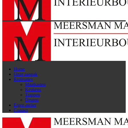
Home
Onze aanpak
Realisaties
Maatkasten
Keukens
Trappen
Deuren
Eigen atelier
Contact