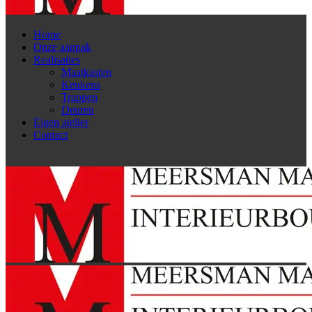
Home
Onze aanpak
Realisaties
Maatkasten
Keukens
Trappen
Deuren
Eigen atelier
Contact