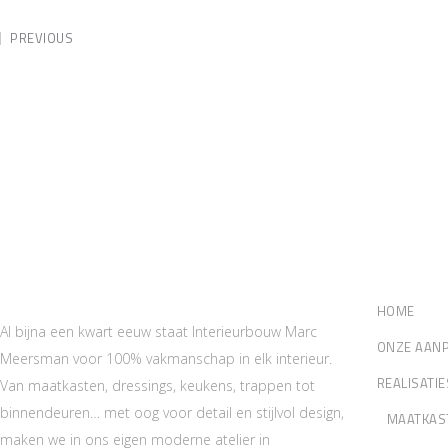
PREVIOUS
Marc Meersman Interieurbouw,
Sitema
schrijnwerk van de bovenste plank
HOME
Al bijna een kwart eeuw staat Interieurbouw Marc
ONZE AAN
Meersman voor 100% vakmanschap in elk interieur.
REALISATIE
Van maatkasten, dressings, keukens, trappen tot
binnendeuren… met oog voor detail en stijlvol design,
MAATKAS
maken we in ons eigen moderne atelier in