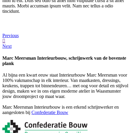
nibh id elit. Duis sed odio sit amet nibh vulputate cursu a sit amet
mauris. Morbi accumsan ipsum velit. Nam nec tellus a odio
tincidunt.
VIEW FEATURES
Previous
Next
Marc Meersman Interieurbouw, schrijnwerk van de bovenste
plank
Al bijna een kwart eeuw staat Interieurbouw Marc Meersman voor
100% vakmanschap in elk interieur. Van maatkasten, dressings,
keukens, trappen tot binnendeuren… met oog voor detail en stijlvol
design, maken we in ons eigen moderne atelier in Waasmunster
jouw droomproject op maat waar.
Marc Meersman Interieurbouw is een erkend schrijnwerker en
aangesloten bij
Confederatie Bouw