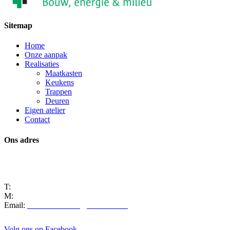
Sitemap
Home
Onze aanpak
Realisaties
Maatkasten
Keukens
Trappen
Deuren
Eigen atelier
Contact
Ons adres
Manta 8
9250 Waasmunster
T:
+32 3 722 03 82
M:
+32 486 54 22 33
Email:
marcmeersman8@hotmail.com
Volg ons op Facebook