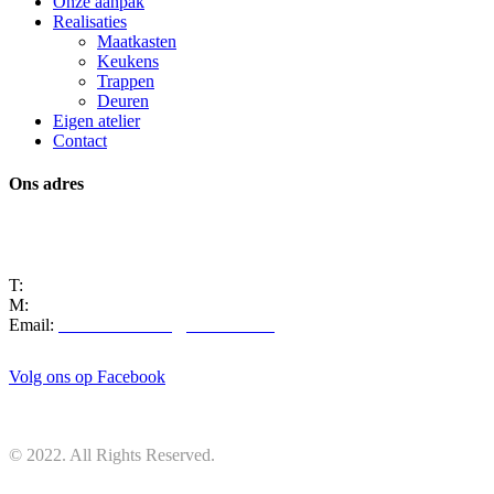
Onze aanpak
Realisaties
Maatkasten
Keukens
Trappen
Deuren
Eigen atelier
Contact
Ons adres
Manta 8
9250 Waasmunster
T:
+32 3 722 03 82
M:
+32 486 54 22 33
Email:
marcmeersman8@hotmail.com
Volg ons op Facebook
© 2022. All Rights Reserved.
Privacy Policy
|
created by marketinX