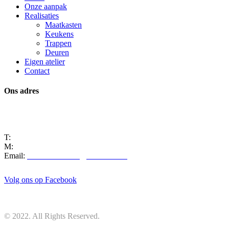
Onze aanpak
Realisaties
Maatkasten
Keukens
Trappen
Deuren
Eigen atelier
Contact
Ons adres
Manta 8
9250 Waasmunster
T:
+32 3 722 03 82
M:
+32 486 54 22 33
Email:
marcmeersman8@hotmail.com
Volg ons op Facebook
© 2022. All Rights Reserved.