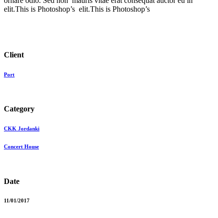
ornare odio. Sed non mauris vitae erat consequat auctor eu in
elit.This is Photoshop’s elit.This is Photoshop’s
Client
Port
Category
CKK Jordanki
Concert House
Date
11/01/2017