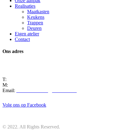
Onze aanpak
Realisaties
Maatkasten
Keukens
Trappen
Deuren
Eigen atelier
Contact
Ons adres
Manta 8
9250 Waasmunster
T:
+32 3 722 03 82
M:
+32 486 54 22 33
Email:
marcmeersman8@hotmail.com
Volg ons op Facebook
© 2022. All Rights Reserved.
Privacy Policy
|
created by marketinX